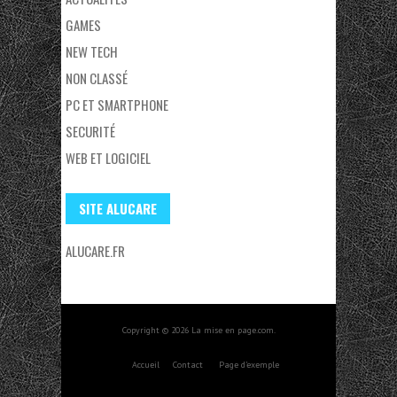
GAMES
NEW TECH
NON CLASSÉ
PC ET SMARTPHONE
SECURITÉ
WEB ET LOGICIEL
SITE ALUCARE
ALUCARE.FR
Copyright © 2026 La mise en page.com.
Accueil
Contact
Page d’exemple